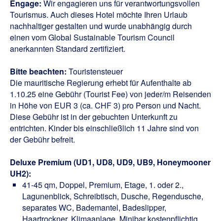
Engage:
Wir engagieren uns für verantwortungsvollen
Tourismus. Auch dieses Hotel möchte Ihren Urlaub
nachhaltiger gestalten und wurde unabhängig durch
einen vom Global Sustainable Tourism Council
anerkannten Standard zertifiziert.
Bitte beachten:
Touristensteuer
Die mauritische Regierung erhebt für Aufenthalte ab
1.10.25 eine Gebühr (Tourist Fee) von jeder/m Reisenden
in Höhe von EUR 3 (ca. CHF 3) pro Person und Nacht.
Diese Gebühr ist in der gebuchten Unterkunft zu
entrichten. Kinder bis einschließlich 11 Jahre sind von
der Gebühr befreit.
Deluxe Premium (UD1, UD8, UD9, UB9, Honeymooner
UH2):
41-45 qm, Doppel, Premium, Etage, 1. oder 2.,
Lagunenblick, Schreibtisch, Dusche, Regendusche,
separates WC, Bademantel, Badeslipper,
Haartrockner, Klimaanlage, Minibar kostenpflichtig,